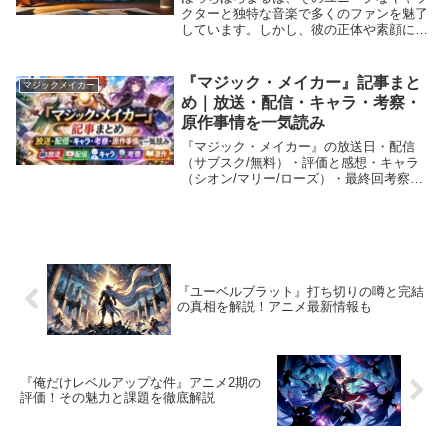
クターと独特な音楽で多くのファンを魅了
しています。しかし、彼の正体や素顔につ
いては謎に包まれています。特にアニメ
「ババンババンバンバンパイア」（通称、
バババ）の主題歌担当としても注目を集め
『マジック・メイカー』記事まと
マジックメイカー
る中、その背景...
め｜放送・配信・キャラ・考察・
原作事情を一気読み
『マジック・メイカー』の放送日・配信
（サブスク/無料）・評価と感想・キャラ
（シオン/マリー/ローズ）・最終回考察・
原作事情を目的別にまとめて一気読み。
『ユーベルブラット』打ち切りの噂と完結
の真相を解説！アニメ最新情報も
『俺だけレベルアップな件』アニメ2期の
評価！その魅力と課題を徹底解説