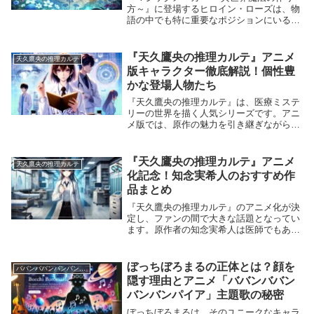
方～』に登場するヒロイン・ローズは、物
語の中でも特に重要なポジションにいる存
在です。彼女は主人公シオンやその姉マリ
ーと深い関わりを持ち、作品における感情
の軸や物語の進行に大きな影響を与えてい
『天久鷹央の推理カルテ』アニメ
天久鷹央の推理カルテ
ます。この記...
版キャラクター徹底解説！個性豊
かな登場人物たち
『天久鷹央の推理カルテ』は、医療ミステ
リーの世界を描く人気シリーズです。アニ
メ版では、原作の魅力を引き継ぎながら
も、キャラクターたちに新たな魅力が加わ
りました。今回は、アニメ版に登場するキ
ャラクターたちを徹底解説！それぞれの個
『天久鷹央の推理カルテ』アニメ
天久鷹央の推理カルテ
性や見どころを...
化記念！知念実希人のおすすめ作
品まとめ
『天久鷹央の推理カルテ』のアニメ化が決
定し、ファンの間で大きな話題となってい
ます。原作者の知念実希人は医師でもあ
り、その豊富な医療知識を活かしたミステ
リー作品で知られています。この機会に
『天久鷹央の推理カルテ』以外の知念実希
ぼっちぼろまるの正体とは？顔を
ババンババンバンバンパイア
人の作品もチェッ...
隠す理由とアニメ「ババンババン
バンバンパイア」主題歌の秘密
ぼっちぼろまるは、そのユニークなキャラ