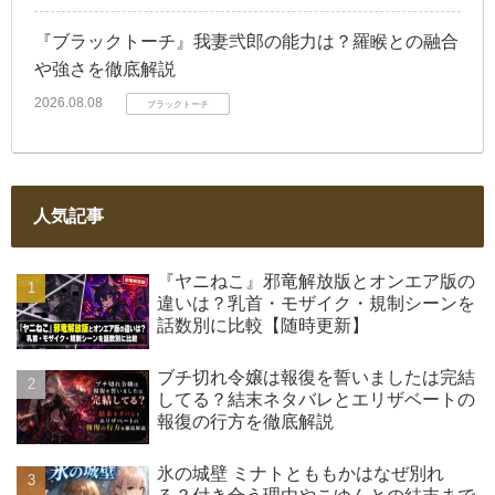
『ブラックトーチ』我妻弐郎の能力は？羅睺との融合
や強さを徹底解説
2026.08.08
ブラックトーチ
人気記事
『ヤニねこ』邪竜解放版とオンエア版の
違いは？乳首・モザイク・規制シーンを
話数別に比較【随時更新】
ブチ切れ令嬢は報復を誓いましたは完結
してる？結末ネタバレとエリザベートの
報復の行方を徹底解説
氷の城壁 ミナトとももかはなぜ別れ