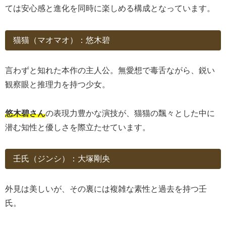
ては安心感と進化を同時に楽しめる構成となっています。
猫猫（マオマオ）：悠木碧
言わずと知れた本作の主人公。無愛想で毒舌ながら、鋭い
観察眼と推理力を持つ少女。
悠木碧さん
の表現力豊かな演技が、猫猫の飄々とした中に
潜む知性と優しさを際立たせています。
壬氏（ジンシ）：大塚剛央
外見は美しいが、その裏には複雑な素性と過去を持つ壬
氏。