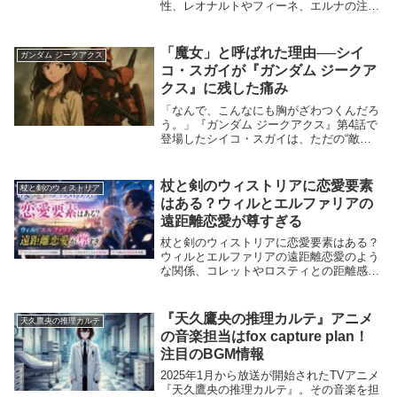
性、レオナルトやフィーネ、エルナの注目
ポイント、敵対皇族のデザイン、キービジ
ュアルから読み取れる勢力図まで紹介しま
す。
「魔女」と呼ばれた理由──シイ
ガンダム ジークアクス
コ・スガイが『ガンダム ジークア
クス』に残した痛み
「なんで、こんなにも胸がざわつくんだろ
う。」『ガンダム ジークアクス』第4話で
登場したシイコ・スガイは、ただの“敵キ
ャラ”じゃなかった。彼女が現れた瞬間、
物語に風が吹いた。それも、過去からの風
だ。正体不明の女パイロット。だけど、そ
杖と剣のウィストリアに恋愛要素
杖と剣のウィストリア
の一撃一撃...
はある？ウィルとエルファリアの
遠距離恋愛が尊すぎる
杖と剣のウィストリアに恋愛要素はある？
ウィルとエルファリアの遠距離恋愛のよう
な関係、コレットやロスティとの距離感、
今後の恋愛展開までわかりやすく解説。
『天久鷹央の推理カルテ』アニメ
天久鷹央の推理カルテ
の音楽担当はfox capture plan！
注目のBGM情報
2025年1月から放送が開始されたTVアニメ
『天久鷹央の推理カルテ』。その音楽を担