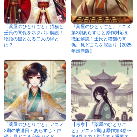
『薬屋のひとりごと』猫猫と
『薬屋のひとりごと』アニメ
壬氏の関係をネタバレ解説！
第2期あらすじと原作対応を
物語の鍵となる二人の絆と
徹底解説！壬氏と猫猫の関
は？
係、見どころを深掘り【2025
年最新版】
『薬屋のひとりごと』アニメ
【考察】『薬屋のひとりご
2期の放送日・あらすじ・声
と』アニメ2期は原作第3巻〜
優・見どころ完全ガイド
第4巻まで！対応巻＆重要エ