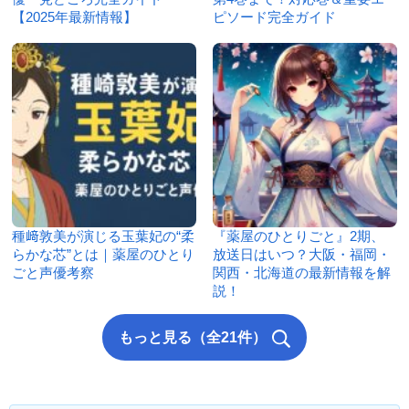
【2025年最新情報】
ピソード完全ガイド
種﨑敦美が演じる玉葉妃の“柔
『薬屋のひとりごと』2期、
らかな芯”とは｜薬屋のひとり
放送日はいつ？大阪・福岡・
ごと声優考察
関西・北海道の最新情報を解
説！
もっと見る（全21件）