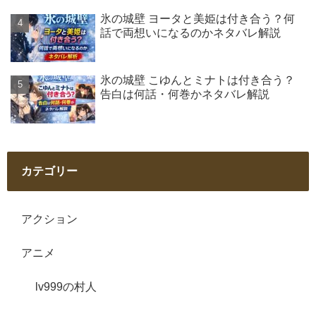
氷の城壁 ヨータと美姫は付き合う？何
話で両想いになるのかネタバレ解説
氷の城壁 こゆんとミナトは付き合う？
告白は何話・何巻かネタバレ解説
カテゴリー
アクション
アニメ
lv999の村人