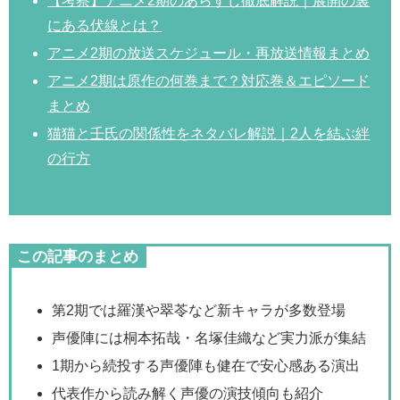
【考察】アニメ2期のあらすじ徹底解説｜展開の裏
にある伏線とは？
アニメ2期の放送スケジュール・再放送情報まとめ
アニメ2期は原作の何巻まで？対応巻＆エピソード
まとめ
猫猫と壬氏の関係性をネタバレ解説｜2人を結ぶ絆
の行方
この記事のまとめ
第2期では羅漢や翠苓など新キャラが多数登場
声優陣には桐本拓哉・名塚佳織など実力派が集結
1期から続投する声優陣も健在で安心感ある演出
代表作から読み解く声優の演技傾向も紹介