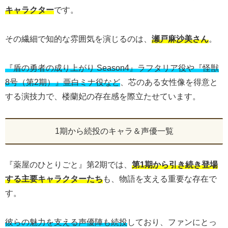
キャラクター
です。
その繊細で知的な雰囲気を演じるのは、
瀬戸麻沙美さん
。
『盾の勇者の成り上がり Season4』ラフタリア役や『怪獣
8号（第2期）』亜白ミナ役など
、芯のある女性像を得意と
する演技力で、楼蘭妃の存在感を際立たせています。
1期から続投のキャラ＆声優一覧
『薬屋のひとりごと』第2期では、
第1期から引き続き登場
する主要キャラクターたち
も、物語を支える重要な存在で
す。
彼らの魅力を支える声優陣も続投
しており、ファンにとっ