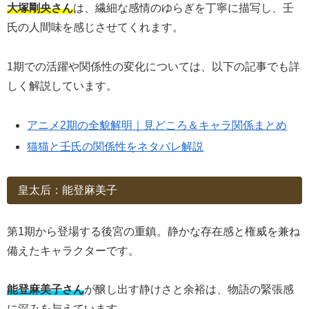
大塚剛央さん
は、繊細な感情のゆらぎを丁寧に描写し、壬
氏の人間味を感じさせてくれます。
1期での活躍や関係性の変化については、以下の記事でも詳
しく解説しています。
アニメ2期の全貌解明｜見どころ＆キャラ関係まとめ
猫猫と壬氏の関係性をネタバレ解説
皇太后：能登麻美子
第1期から登場する後宮の重鎮。静かな存在感と権威を兼ね
備えたキャラクターです。
能登麻美子さん
が醸し出す静けさと余裕は、物語の緊張感
に深みを与えています。