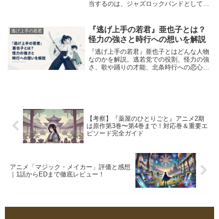
当するのは、ジャズロックバンドとして注
目を集めるfox capture planです。これまで
数々のドラマや映画で独自のサウンドを提
供してきた彼らの音楽が、医...
『逃げ上手の若君』亜也子とは？
逃げ上手の若君
怪力の強さと時行への想いを解説
『逃げ上手の若君』亜也子とはどんな人物
なのかを解説。逃若党での役割、怪力の強
さ、歌や踊りの才能、北条時行への恋心、
石塔範家との戦い、専用武器・四方獣まで
わかりやすく整理します。
【考察】『薬屋のひとりごと』アニメ2期
は原作第3巻〜第4巻まで！対応巻＆重要エ
ピソード完全ガイド
アニメ「マジック・メイカー」評価と感想
｜1話からEDまで徹底レビュー！