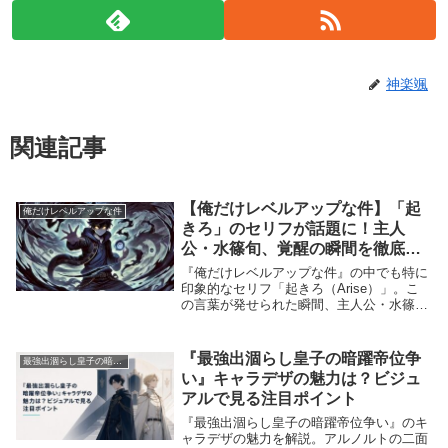
神楽颯
関連記事
【俺だけレベルアップな件】「起
俺だけレベルアップな件
きろ」のセリフが話題に！主人
公・水篠旬、覚醒の瞬間を徹底解
説
『俺だけレベルアップな件』の中でも特に
印象的なセリフ「起きろ（Arise）」。こ
の言葉が発せられた瞬間、主人公・水篠旬
の運命が大きく変わりました。旬の覚醒と
ともに誕生した「影の軍団」は、彼の戦い
を劇的に進化させることとなります。今回
『最強出涸らし皇子の暗躍帝位争
最強出涸らし皇子の暗躍帝位争い
は、この...
い』キャラデザの魅力は？ビジュ
アルで見る注目ポイント
『最強出涸らし皇子の暗躍帝位争い』のキ
ャラデザの魅力を解説。アルノルトの二面