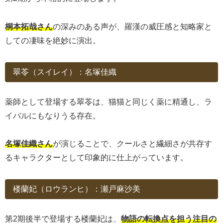
桐本拓哉さん
の深みのある声が、羅漢の威圧感と知略家と
しての凄味を絶妙に演出。
翠苓（スイレイ）：名塚佳織
薬師として登場する翠苓は、猫猫と同じく薬に精通し、ラ
イバルにもなりうる存在。
名塚佳織さん
が演じることで、クールさと繊細さが共存す
るキャラクターとして印象的に仕上がっています。
楼蘭妃（ロウランヒ）：瀬戸麻沙美
第2期後半で登場する楼蘭妃は、
物語の転換点を担う注目の