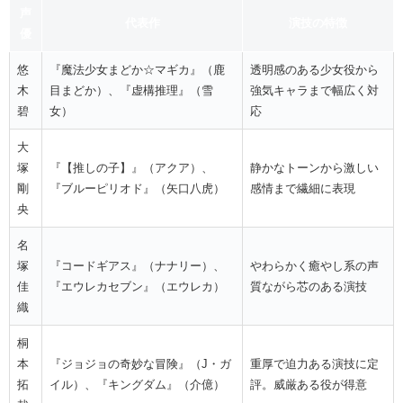
声
代表作
演技の特徴
優
悠
『魔法少女まどか☆マギカ』（鹿
透明感のある少女役から
木
目まどか）、『虚構推理』（雪
強気キャラまで幅広く対
碧
女）
応
大
塚
『【推しの子】』（アクア）、
静かなトーンから激しい
剛
『ブルーピリオド』（矢口八虎）
感情まで繊細に表現
央
名
塚
『コードギアス』（ナナリー）、
やわらかく癒やし系の声
佳
『エウレカセブン』（エウレカ）
質ながら芯のある演技
織
桐
本
『ジョジョの奇妙な冒険』（J・ガ
重厚で迫力ある演技に定
拓
イル）、『キングダム』（介億）
評。威厳ある役が得意