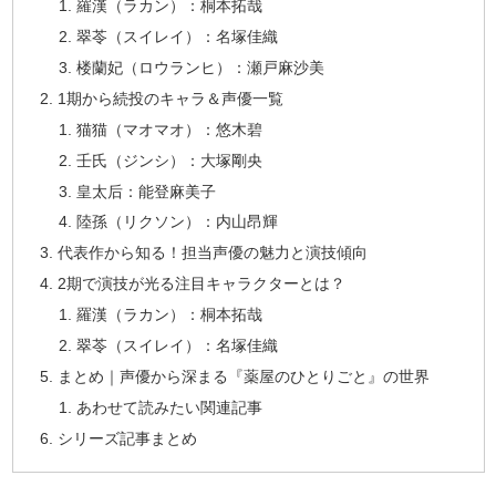
羅漢（ラカン）：桐本拓哉
翠苓（スイレイ）：名塚佳織
楼蘭妃（ロウランヒ）：瀬戸麻沙美
1期から続投のキャラ＆声優一覧
猫猫（マオマオ）：悠木碧
壬氏（ジンシ）：大塚剛央
皇太后：能登麻美子
陸孫（リクソン）：内山昂輝
代表作から知る！担当声優の魅力と演技傾向
2期で演技が光る注目キャラクターとは？
羅漢（ラカン）：桐本拓哉
翠苓（スイレイ）：名塚佳織
まとめ｜声優から深まる『薬屋のひとりごと』の世界
あわせて読みたい関連記事
シリーズ記事まとめ