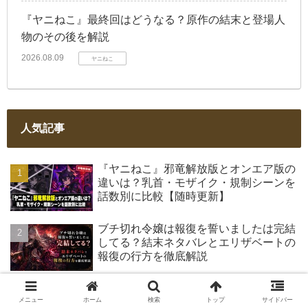
『ヤニねこ』最終回はどうなる？原作の結末と登場人
物のその後を解説
2026.08.09
ヤニねこ
人気記事
『ヤニねこ』邪竜解放版とオンエア版の
違いは？乳首・モザイク・規制シーンを
話数別に比較【随時更新】
ブチ切れ令嬢は報復を誓いましたは完結
してる？結末ネタバレとエリザベートの
報復の行方を徹底解説
氷の城壁 ミナトとももかはなぜ別れ
る？付き合う理由やこゆんとの結末まで
メニュー
ホーム
検索
トップ
サイドバー