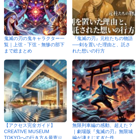
鬼滅の刃の鬼キャラクター一
『鬼滅の刃』元柱たちの物語
覧｜上弦・下弦・無惨の部下
──剣を置いた理由と、託さ
まで総まとめ
れた想いの行方
【アクセス完全ガイド】
無限列車編の感動、超えた？
CREATIVE MUSEUM
｜劇場版『鬼滅の刃』無限城
TOKYOへの行き方＆最寄り
編が凄まじすぎた件