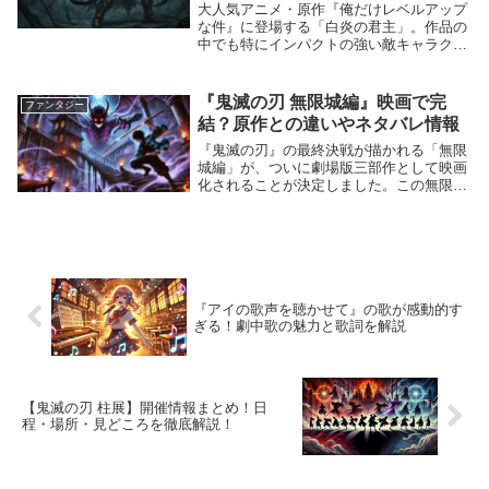
大人気アニメ・原作『俺だけレベルアップ
な件』に登場する「白炎の君主」。作品の
中でも特にインパクトの強い敵キャラクタ
ーであり、その正体や能力について気にな
る方も多いのではないでしょうか。この記
事では、「白炎の正体」「どんな能力を持
『鬼滅の刃 無限城編』映画で完
ファンタジー
っているのか...
結？原作との違いやネタバレ情報
『鬼滅の刃』の最終決戦が描かれる「無限
城編」が、ついに劇場版三部作として映画
化されることが決定しました。この無限城
編では、鬼舞辻無惨や上弦の鬼たちとの壮
絶な戦いが繰り広げられ、物語のクライマ
ックスを迎えます。本記事では、映画で完
結するのか、...
『アイの歌声を聴かせて』の歌が感動的す
ぎる！劇中歌の魅力と歌詞を解説
【鬼滅の刃 柱展】開催情報まとめ！日
程・場所・見どころを徹底解説！