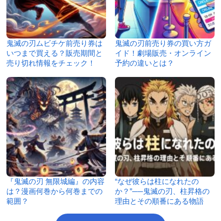
鬼滅の刃ムビチケ前売り券は
鬼滅の刃前売り券の買い方ガ
いつまで買える？販売期間と
イド！劇場販売・オンライン
売り切れ情報をチェック！
予約の違いとは？
『鬼滅の刃 無限城編』の内容
“なぜ彼らは柱になれたの
は？漫画何巻から何巻までの
か？”──鬼滅の刃、柱昇格の
範囲？
理由とその順番にある物語