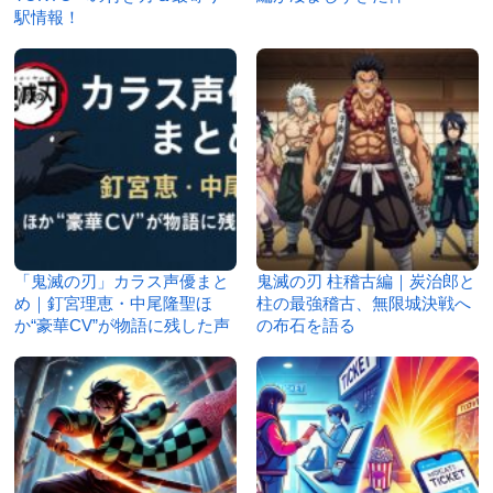
駅情報！
「鬼滅の刃」カラス声優まと
鬼滅の刃 柱稽古編｜炭治郎と
め｜釘宮理恵・中尾隆聖ほ
柱の最強稽古、無限城決戦へ
か“豪華CV”が物語に残した声
の布石を語る