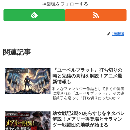
神楽颯をフォローする
神楽颯
関連記事
『ユーベルブラット』打ち切りの
ユーベルブラット
噂と完結の真相を解説！アニメ最
新情報も
壮大なファンタジー作品として多くの読者
に愛された『ユーベルブラット』。その連
載終了を巡って「打ち切りだったのか？」
「完結したのか？」といった疑問が浮上し
ています。本作のその後にあたる『ユーベ
ルブラットII』について気になる方は、続
幼女戦記2期のあらすじをネタバレ
幼女戦記
編『ユーベ...
解説！メアリー再登場とサラマン
ダー戦闘団の地獄が始まる