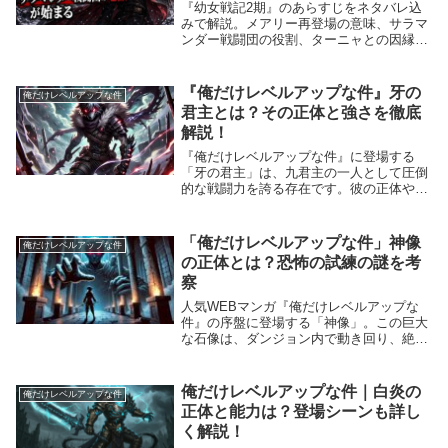
『幼女戦記2期』のあらすじをネタバレ込
みで解説。メアリー再登場の意味、サラマ
ンダー戦闘団の役割、ターニャとの因縁、
キャラ・声優、何話・何クール情報までわ
かりやすく整理します。
『俺だけレベルアップな件』牙の
俺だけレベルアップな件
君主とは？その正体と強さを徹底
解説！
『俺だけレベルアップな件』に登場する
「牙の君主」は、九君主の一人として圧倒
的な戦闘力を誇る存在です。彼の正体や能
力は作中でも屈指のインパクトを持ち、主
人公・水篠旬との激戦は多くのファンを魅
了しました。本記事では、牙の君主の正体
「俺だけレベルアップな件」神像
俺だけレベルアップな件
や強さ、作中で...
の正体とは？恐怖の試練の謎を考
察
人気WEBマンガ『俺だけレベルアップな
件』の序盤に登場する「神像」。この巨大
な石像は、ダンジョン内で動き回り、絶望
的な恐怖をプレイヤーにもたらしました。
神像の正体とは一体何なのか？なぜあの試
練が用意されていたのか？本記事では、神
俺だけレベルアップな件｜白炎の
俺だけレベルアップな件
像の目的や背...
正体と能力は？登場シーンも詳し
く解説！