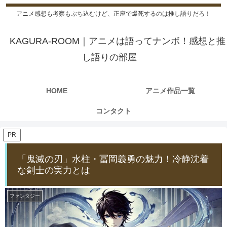
アニメ感想も考察もぶち込むけど、正座で爆死するのは推し語りだろ！
KAGURA-ROOM｜アニメは語ってナンボ！感想と推
し語りの部屋
HOME
アニメ作品一覧
コンタクト
PR
「鬼滅の刃」水柱・冨岡義勇の魅力！冷静沈着
な剣士の実力とは
ファンタジー