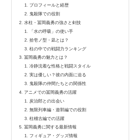
プロフィールと経歴
鬼殺隊での役割
水柱・冨岡義勇の強さと剣技
「水の呼吸」の使い手
拾壱ノ型・凪とは？
柱の中での戦闘力ランキング
冨岡義勇の魅力とは？
冷静沈着な性格と戦闘スタイル
実は優しい？彼の内面に迫る
鬼殺隊の仲間たちとの関係性
アニメでの冨岡義勇の活躍
炭治郎との出会い
無限列車編・遊郭編での役割
柱稽古編での活躍
冨岡義勇に関する最新情報
フィギュア・グッズ情報