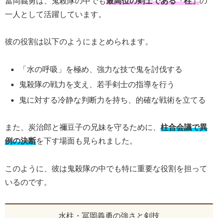
冨岡義勇は、鬼殺隊の中でも
最高位の剣士である「柱」
の
一人として活躍しています。
彼の役割は以下のようにまとめられます。
「水の呼吸」を極め、強力な技で鬼を討伐する
鬼殺隊の戦力を支え、若手剣士の指導を行う
鬼に対する冷静な判断力を持ち、的確な戦術を立てる
また、炭治郎と禰豆子の兄妹を守るために、
柱合会議で異
例の決断
を下す場面も見られました。
このように、彼は鬼殺隊の中でも特に重要な役割を担って
いるのです。
水柱・冨岡義勇の強さと剣技