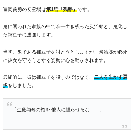
冨岡義勇の初登場は
第1話「残酷」
です。
鬼に襲われた家族の中で唯一生き残った炭治郎と、鬼化し
た禰豆子に遭遇します。
当初、鬼である禰豆子を討とうとしますが、炭治郎が必死
に彼女を守ろうとする姿勢に心を動かされます。
最終的に、彼は禰豆子を殺すのではなく、
二人を生かす選
択
をしました。
「生殺与奪の権を 他人に握らせるな！！」