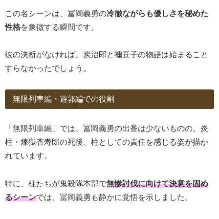
この名シーンは、冨岡義勇の
冷徹ながらも優しさを秘めた
性格
を象徴する瞬間です。
彼の決断がなければ、炭治郎と禰豆子の物語は始まること
すらなかったでしょう。
無限列車編・遊郭編での役割
「無限列車編」では、冨岡義勇の出番は少ないものの、炎
柱・煉獄杏寿郎の死後、柱としての責任を感じる姿が描か
れています。
特に、柱たちが鬼殺隊本部で
無惨討伐に向けて決意を固め
るシーン
では、冨岡義勇も静かに覚悟を示しました。