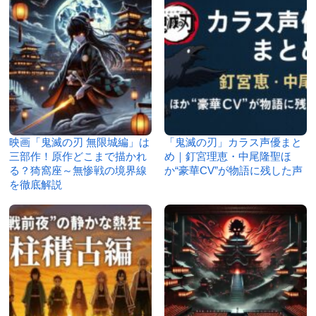
映画「鬼滅の刃 無限城編」は
「鬼滅の刃」カラス声優まと
三部作！原作どこまで描かれ
め｜釘宮理恵・中尾隆聖ほ
る？猗窩座～無惨戦の境界線
か“豪華CV”が物語に残した声
を徹底解説