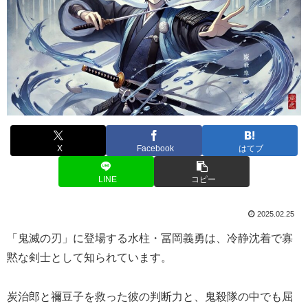
X
Facebook
はてブ
LINE
コピー
2025.02.25
「鬼滅の刃」に登場する水柱・冨岡義勇は、冷静沈着で寡
黙な剣士として知られています。
炭治郎と禰豆子を救った彼の判断力と、鬼殺隊の中でも屈