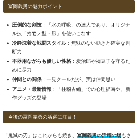
冨岡義勇の魅力ポイント
圧倒的な剣技
：「水の呼吸」の達人であり、オリジナ
ル技「拾壱ノ型・凪」を使いこなす
冷静沈着な戦闘スタイル
：無駄のない動きと確実な判
断力
不器用ながらも優しい性格
：炭治郎や禰豆子を守るた
めに尽力
仲間との関係
：一見クールだが、実は仲間思い
アニメ・最新情報
：「柱稽古編」での心理描写や、新
作グッズの登場
今後の冨岡義勇の活躍に注目！
「鬼滅の刃」はこれからも続き、
冨岡義勇の活躍の場
もさ