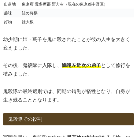
出身地
東京府 豊多摩郡 野方村（現在の東京都中野区）
趣味
詰め将棋
好物
鮭大根
幼少期に姉・蔦子を鬼に殺されたことが彼の人生を大きく
変えました。
その後、鬼殺隊に入隊し、
鱗滝左近次の弟子
として修行を
積みました。
鬼殺隊の最終選別では、同期の錆兎が犠牲となり、自身が
生き残ることとなります。
鬼殺隊での役割