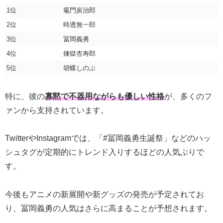
1位
竈門炭治郎
2位
時透無一郎
3位
冨岡義勇
4位
煉獄杏寿郎
5位
胡蝶しのぶ
特に、彼の
寡黙で不器用ながらも優しい性格
が、多くのフ
ァンから支持されています。
TwitterやInstagramでは、「#冨岡義勇生誕祭」などのハッ
シュタグが定期的にトレンド入りするほどの人気ぶりで
す。
今後もアニメの新展開や新グッズの発売が予定されてお
り、冨岡義勇の人気はさらに高まることが予想されます。