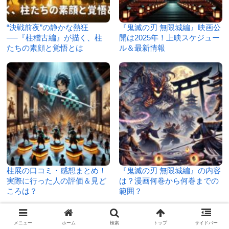
“決戦前夜”の静かな熱狂
『鬼滅の刃 無限城編』映画公
──『柱稽古編』が描く、柱
開は2025年！上映スケジュー
たちの素顔と覚悟とは
ル＆最新情報
柱展の口コミ・感想まとめ！
『鬼滅の刃 無限城編』の内容
実際に行った人の評価＆見ど
は？漫画何巻から何巻までの
ころは？
範囲？
メニュー
ホーム
検索
トップ
サイドバー