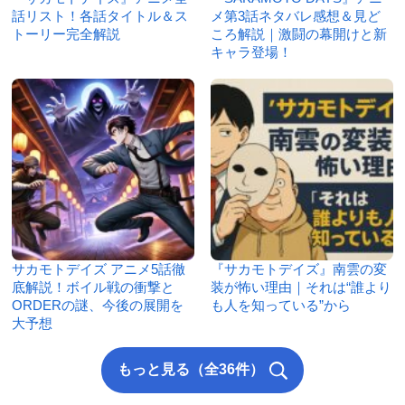
話リスト！各話タイトル＆ス
メ第3話ネタバレ感想＆見ど
トーリー完全解説
ころ解説｜激闘の幕開けと新
キャラ登場！
サカモトデイズ アニメ5話徹
『サカモトデイズ』南雲の変
底解説！ボイル戦の衝撃と
装が怖い理由｜それは“誰より
ORDERの謎、今後の展開を
も人を知っている”から
大予想
もっと見る（全36件）