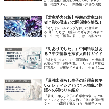
か？最強殺し屋集団ORDERを、キャラ
性・戦闘スタイル・関係性・声優の演技・
考察まで徹底解説。ORDERが登場すると
物語の空気が変わる理由を深掘りするまと
め記事。
【君主勢力分析】極寒の君主は何
俺だけレベルアップな件
者？影の君主との関係性を解説！
『俺だけレベルアップな件』に登場す
る“君主”たちは、物語のカギを握る存在で
す。中でも「極寒の君主」は、冷酷かつ強
大な力を持つ存在として知られ、主人公・
水篠旬との激戦を繰り広げました。また、
「影の君主」は主人公と深い関わりを持
『対ありでした。』中国語版はあ
対ありでした。
ち、物語の展開を...
る？中文情報を探す人向けガイド
『対ありでした。』中国語版は、台灣角川
の繁体字版「感謝對戰。～大小姐才不玩格
鬥遊戲～」が確認できます。「中文名は
何？」「簡体字版もある？」「どの表記で
探せばいい？」――ここで迷ってるみん
な、マジで分かる。先に押さえるべきは、
『最強出涸らし皇子の暗躍帝位争
最強出涸らし皇子の暗躍帝位争い
繁体字版コミック...
い』レティシアとは？人物像と物
語への関わりを紹介
『最強出涸らし皇子の暗躍帝位争い』のレ
ティシアとはどんな人物？19歳の救国の聖
女としての素顔や聖杖の力、鷲獅子との関
係、レオナルトの初恋、魔奥公団に狙われ