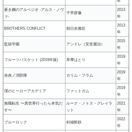
年
蒼き鋼のアルペジオ -アルス・ノヴ
2013
千早群像
ァ-
年
2013
BROTHERS CONFLICT
朝日奈雅臣
年
2015
監獄学園
アンドレ（安堂麗治）
年
2019
フルーツバスケット (2019年版)
草摩はとり
年
2019
炎炎ノ消防隊
カリム・フラム
年
2019
僕のヒーローアカデミア
ファットガム
年
無職転生 〜異世界行ったら本気だ
ルーク・ノトス・グレイラ
2021
す〜
ット
年
2022
ブルーロック
剣城斬鉄
年