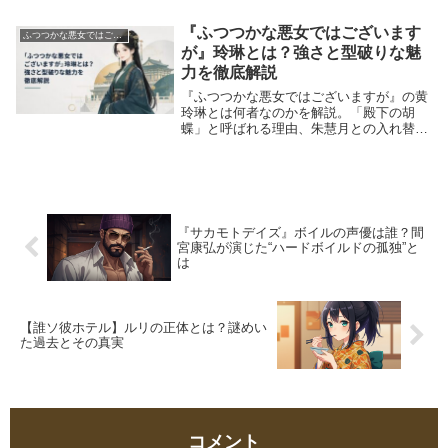
た理由、原作第7巻周辺で描かれる救出戦
を解説します。
『ふつつかな悪女ではございます
ふつつかな悪女ではございますが
が』玲琳とは？強さと型破りな魅
力を徹底解説
『ふつつかな悪女ではございますが』の黄
玲琳とは何者なのかを解説。「殿下の胡
蝶」と呼ばれる理由、朱慧月との入れ替わ
り、病弱な人生で培った鋼の精神、教養や
行動力、慧月との関係の変化まで紹介しま
す。
『サカモトデイズ』ボイルの声優は誰？間
宮康弘が演じた“ハードボイルドの孤独”と
は
【誰ソ彼ホテル】ルリの正体とは？謎めい
た過去とその真実
コメント