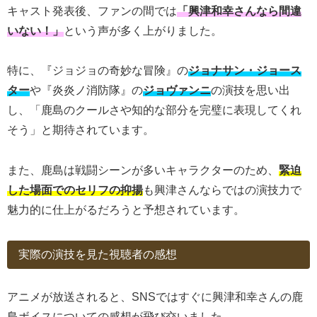
キャスト発表後、ファンの間では
「興津和幸さんなら間違
いない！」
という声が多く上がりました。
特に、『ジョジョの奇妙な冒険』の
ジョナサン・ジョース
ター
や『炎炎ノ消防隊』の
ジョヴァンニ
の演技を思い出
し、「鹿島のクールさや知的な部分を完璧に表現してくれ
そう」と期待されています。
また、鹿島は戦闘シーンが多いキャラクターのため、
緊迫
した場面でのセリフの抑揚
も興津さんならではの演技力で
魅力的に仕上がるだろうと予想されています。
実際の演技を見た視聴者の感想
アニメが放送されると、SNSではすぐに興津和幸さんの鹿
島ボイスについての感想が飛び交いました。