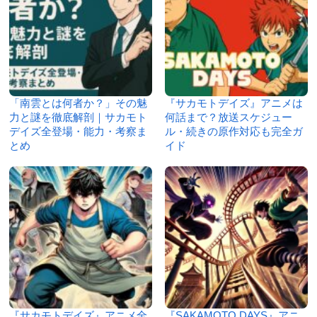
「南雲とは何者か？」その魅
『サカモトデイズ』アニメは
力と謎を徹底解剖｜サカモト
何話まで？放送スケジュー
デイズ全登場・能力・考察ま
ル・続きの原作対応も完全ガ
とめ
イド
『サカモトデイズ』アニメ全
『SAKAMOTO DAYS』アニ