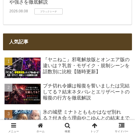
や強さを徹底解説
2026.08.08
ブラックトーチ
人気記事
『ヤニねこ』邪竜解放版とオンエア版の
違いは？乳首・モザイク・規制シーンを
話数別に比較【随時更新】
ブチ切れ令嬢は報復を誓いましたは完結
してる？結末ネタバレとエリザベートの
報復の行方を徹底解説
氷の城壁 ミナトとももかはなぜ別れ
る？付き合う理由やこゆんとの結末まで
ネタバレ解説
メニュー
ホーム
検索
トップ
サイドバー