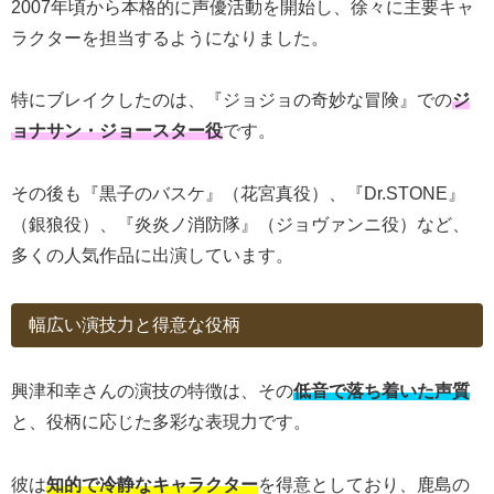
2007年頃から本格的に声優活動を開始し、徐々に主要キャ
ラクターを担当するようになりました。
特にブレイクしたのは、『ジョジョの奇妙な冒険』での
ジ
ョナサン・ジョースター役
です。
その後も『黒子のバスケ』（花宮真役）、『Dr.STONE』
（銀狼役）、『炎炎ノ消防隊』（ジョヴァンニ役）など、
多くの人気作品に出演しています。
幅広い演技力と得意な役柄
興津和幸さんの演技の特徴は、その
低音で落ち着いた声質
と、役柄に応じた多彩な表現力です。
彼は
知的で冷静なキャラクター
を得意としており、鹿島の