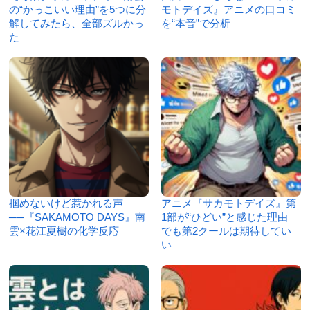
の“かっこいい理由”を5つに分
モトデイズ』アニメの口コミ
解してみたら、全部ズルかっ
を“本音”で分析
た
掴めないけど惹かれる声
アニメ『サカモトデイズ』第
──『SAKAMOTO DAYS』南
1部が“ひどい”と感じた理由｜
雲×花江夏樹の化学反応
でも第2クールは期待してい
い