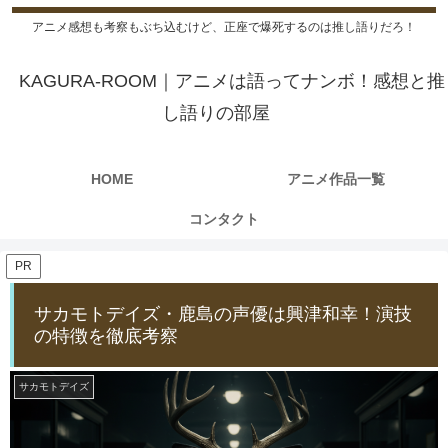
アニメ感想も考察もぶち込むけど、正座で爆死するのは推し語りだろ！
KAGURA-ROOM｜アニメは語ってナンボ！感想と推
し語りの部屋
HOME
アニメ作品一覧
コンタクト
PR
サカモトデイズ・鹿島の声優は興津和幸！演技
の特徴を徹底考察
サカモトデイズ