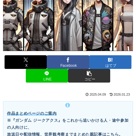
X
Facebook
はてブ
LINE
コピー
2025.04.09
2026.01.23
作品まとめページのご案内
※『ガンダム ジークアクス』をこれから追いかける人・途中参加
の人向けに、
放送日や配信情報、世界観考察までまとめた親記事はこちら。