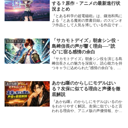
する？原作・アニメの最新進行状
況まとめ
『とある科学の超電磁砲』は、鎌池和馬に
よる『とある魔術の禁書目録』のスピンオ
フ作品として人気を博している作品です。
2007年から連載が続く原作漫画はどこまで
進んでいるのか？ アニメの続編はあるの
か？ そして、シリーズは完結するのか？
「サカモトデイズ」朝倉シン役・
サカモトデイズ
今回は、...
島﨑信長の声が響く理由──“読
心”に宿る感情の余白
『サカモトデイズ』朝倉シン役を演じる島
﨑信長さんの魅力を深掘り。読心能力を持
つキャラに込められた“感情の余白”を、声
という形でどう表現しているのか──その
演技の奥行きを紐解きます。
あかね噺のからしにモデルはい
あかね噺
る？友保に似てる理由と声優を徹
底解説
『あかね噺』のからしにモデルはいるのか
をわかりやすく解説。友保に似ていると言
われる理由や、アニメ版の声優情報、から
しの魅力まで事実と考察を分けて丁寧にま
とめました。