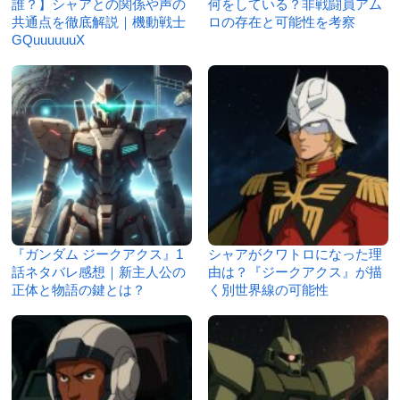
誰？】シャアとの関係や声の
何をしている？非戦闘員アム
共通点を徹底解説｜機動戦士
ロの存在と可能性を考察
GQuuuuuuX
『ガンダム ジークアクス』1
シャアがクワトロになった理
話ネタバレ感想｜新主人公の
由は？『ジークアクス』が描
正体と物語の鍵とは？
く別世界線の可能性