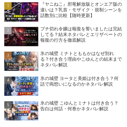
『ヤニねこ』邪竜解放版とオンエア版の
違いは？乳首・モザイク・規制シーンを
話数別に比較【随時更新】
ブチ切れ令嬢は報復を誓いましたは完結
してる？結末ネタバレとエリザベートの
報復の行方を徹底解説
氷の城壁 ミナトとももかはなぜ別れ
る？付き合う理由やこゆんとの結末まで
ネタバレ解説
氷の城壁 ヨータと美姫は付き合う？何
話で両想いになるのかネタバレ解説
氷の城壁 こゆんとミナトは付き合う？
告白は何話・何巻かネタバレ解説