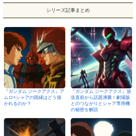
シリーズ記事まとめ
『ガンダム ジークアクス』ア
『ガンダム ジークアクス』放
ムロ×シャアの因縁はどう描
送直前から話題沸騰！劇場版
かれるのか？
とのつながりとシャア専用機
の秘密を解説