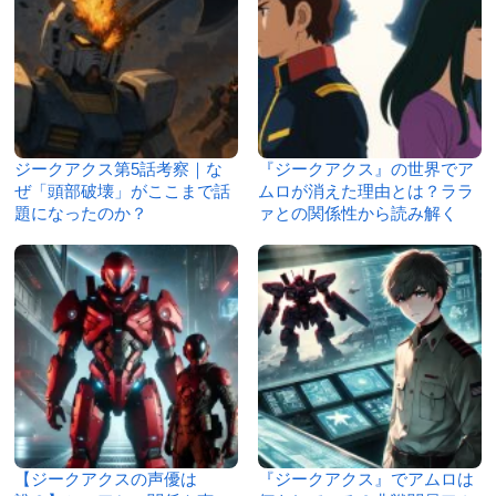
ジークアクス第5話考察｜な
『ジークアクス』の世界でア
ぜ「頭部破壊」がここまで話
ムロが消えた理由とは？ララ
題になったのか？
ァとの関係性から読み解く
【ジークアクスの声優は
『ジークアクス』でアムロは