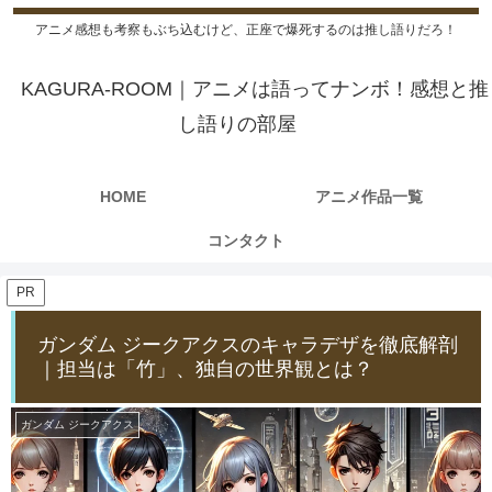
アニメ感想も考察もぶち込むけど、正座で爆死するのは推し語りだろ！
KAGURA-ROOM｜アニメは語ってナンボ！感想と推
し語りの部屋
HOME
アニメ作品一覧
コンタクト
PR
ガンダム ジークアクスのキャラデザを徹底解剖
｜担当は「竹」、独自の世界観とは？
ガンダム ジークアクス