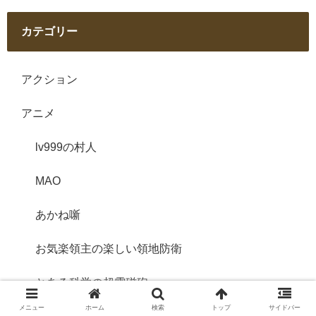
カテゴリー
アクション
アニメ
lv999の村人
MAO
あかね噺
お気楽領主の楽しい領地防衛
とある科学の超電磁砲
メニュー
ホーム
検索
トップ
サイドバー