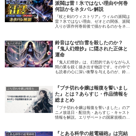
派閥は雷！氷ではない理由や何巻
何話かをネタバレ解説
『杖と剣のウィストリア』ウィルの派閥は
雷？氷ではない理由、ゼオとの関係、派閥
入りが原作何巻前後で描かれるのかをネタ
バレ込みで解説します。
鈴音はなぜ白雪を殺したのか？
鬼人幻燈抄
『鬼人幻燈抄』に隠された正体と
運命
『鬼人幻燈抄』は、幻想的でありながら人
間の業を鋭く描き出す物語です。その中で
も読者の心に深い衝撃を与えるのが、鈴音
が白雪を殺害するという展開です。なぜ鈴
音は白雪を殺さなければならなかったの
か？この出来事には、彼女の正体や避けら
『ブチ切れ令嬢は報復を誓いまし
ぶち切れ令嬢は報復を誓いました。
れない運命が深...
た』とは？あらすじ・作品情報を
総まとめ
『ブチ切れ令嬢は報復を誓いました』のア
ニメ放送日・配信先・あらすじ・キャスト
情報を解説。エリザベートの国家規模の復
讐劇や見どころも紹介します。
『とある科学の超電磁砲』は完結
とある科学の超電磁砲