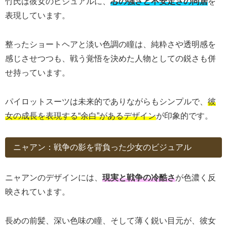
竹氏は彼女のビジュアルに、
芯の強さと不安定さの同居
を
表現しています。
整ったショートヘアと淡い色調の瞳は、純粋さや透明感を
感じさせつつも、戦う覚悟を決めた人物としての鋭さも併
せ持っています。
パイロットスーツは未来的でありながらもシンプルで、
彼
女の成長を表現する“余白”があるデザイン
が印象的です。
ニャアン：戦争の影を背負った少女のビジュアル
ニャアンのデザインには、
現実と戦争の冷酷さ
が色濃く反
映されています。
長めの前髪、深い色味の瞳、そして薄く鋭い目元が、彼女