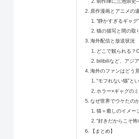
制作陣に三池崇史
原作漫画とアニメの
“静かすぎるギャグ
猫の描写と間の取
海外配信と放送状況
どこで観られる？Cru
bilibiliなど、
海外のファンはどう
“モフれない猫”と
ホラー×ギャグの
なぜ世界でウケたの
猫＝癒しのイメー
“好きだからこそ怖
【まとめ】