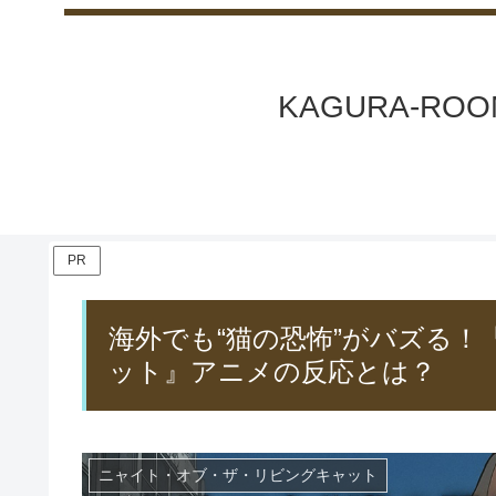
KAGURA-
PR
海外でも“猫の恐怖”がバズる
ット』アニメの反応とは？
ニャイト・オブ・ザ・リビングキャット