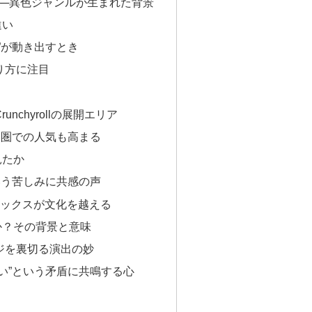
──異色ジャンルが生まれた背景
違い
”が動き出すとき
り方に注目
nchyrollの展開エリア
アジア圏での人気も高まる
見たか
いう苦しみに共感の声
ミックスが文化を越える
か？その背景と意味
ジを裏切る演出の妙
い”という矛盾に共鳴する心