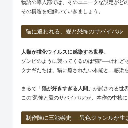
物語の導入部では、そのユニークな設定がどの
その構造を紐解いていきましょう。
猫に追われる、愛と恐怖のサバイバル
人類が猫化ウイルスに感染する世界。
ゾンビのように襲ってくるのは“猫”──けれ
クナギたちは、猫に癒されたい本能と、感染
まるで
「猫が好きすぎる人間」
が試される世
この“恐怖と愛のサバイバル”が、本作の中核
制作陣に三池崇史──異色ジャンルが生