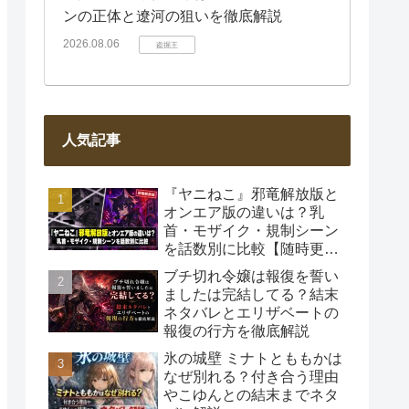
ンの正体と遼河の狙いを徹底解説
2026.08.06
盗掘王
人気記事
『ヤニねこ』邪竜解放版と
オンエア版の違いは？乳
首・モザイク・規制シーン
を話数別に比較【随時更
新】
ブチ切れ令嬢は報復を誓い
ましたは完結してる？結末
ネタバレとエリザベートの
報復の行方を徹底解説
氷の城壁 ミナトとももかは
なぜ別れる？付き合う理由
やこゆんとの結末までネタ