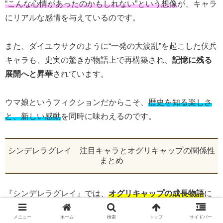
“こんな心情があったのかもしれない”という想像
が、キャラ
にリアルな感情を与えているのです。
また、ダイユウサクのように“一発の大波乱”を起こした伏兵
キャラも、史実の驚きが物語上で再構築され、
記憶に残る
展開へと昇華
されています。
ウマ娘というフィクションだからこそ、
歴史を知る楽しさ
と、新しい感動
を同時に味わえるのです。
シンデレラグレイ 注目キャラとオグリキャップの関係性
まとめ
『シンデレラグレイ』では、
オグリキャップの成長物語
に
欠かせないウマ娘たちが多数登場します。
メニュー
ホーム
検索
トップ
サイドバー