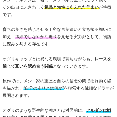
その出自にふさわしく
気品と知性にあふれた佇まい
が特徴
です。
育ちの良さを感じさせる丁寧な言葉遣いと立ち振る舞いに
加え、
繊細でしなやかな走り
を見せる実力派として、物語
に深みを与える存在です。
オグリキャップとは異なる環境で育ちながらも、
レースを
通じて互いを認め合う関係
となっていきます。
原作では、メジロ家の重圧と自らの信念の間で揺れ動く姿
も描かれ、
“自分の走りとは何か”
を模索する繊細なドラマが
展開されます。
オグリのような野生的な強さとは対照的に、
アルダンは戦