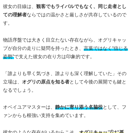
彼女の目線は、
観客でもライバルでもなく、同じ走者とし
ての理解者
ならではの温かさと厳しさが共存しているので
す。
物語序盤では大きく目立たない存在ながら、オグリキャッ
プが自分の走りに疑問を持ったとき、
言葉ではなく“信じる
姿勢”
で支えた彼女の在り方は印象的です。
「誰よりも早く気づき、誰よりも深く理解していた」その
立場は、
オグリの原点を知る者
として今後の展開でも鍵と
なるでしょう。
オベイユアマスターは、
静かに寄り添う名脇役
として、フ
ァンからも根強い支持を集めています。
彼女のような存在がいるからこそ、
オグリキャップは“孤