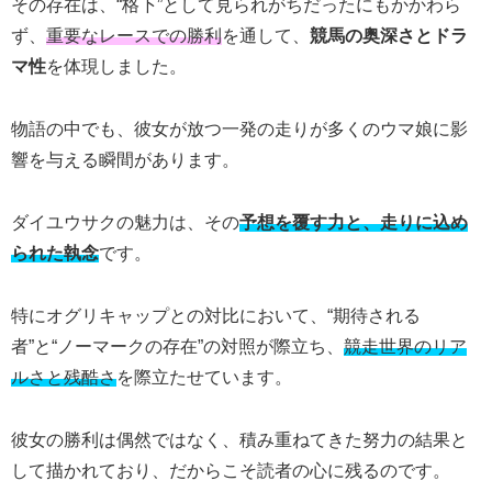
その存在は、“格下”として見られがちだったにもかかわら
ず、
重要なレースでの勝利
を通して、
競馬の奥深さとドラ
マ性
を体現しました。
物語の中でも、彼女が放つ一発の走りが多くのウマ娘に影
響を与える瞬間があります。
ダイユウサクの魅力は、その
予想を覆す力と、走りに込め
られた執念
です。
特にオグリキャップとの対比において、“期待される
者”と“ノーマークの存在”の対照が際立ち、
競走世界のリア
ルさと残酷さ
を際立たせています。
彼女の勝利は偶然ではなく、積み重ねてきた努力の結果と
して描かれており、だからこそ読者の心に残るのです。