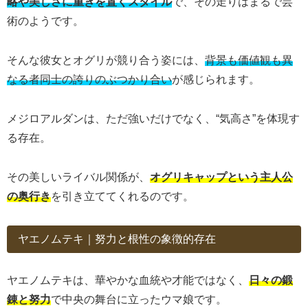
略や美しさに重きを置くスタイル
で、その走りはまるで芸
術のようです。
そんな彼女とオグリが競り合う姿には、
背景も価値観も異
なる者同士の誇りのぶつかり合い
が感じられます。
メジロアルダンは、ただ強いだけでなく、“気高さ”を体現す
る存在。
その美しいライバル関係が、
オグリキャップという主人公
の奥行き
を引き立ててくれるのです。
ヤエノムテキ｜努力と根性の象徴的存在
ヤエノムテキは、華やかな血統や才能ではなく、
日々の鍛
錬と努力
で中央の舞台に立ったウマ娘です。