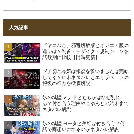
人気記事
『ヤニねこ』邪竜解放版とオンエア版の
違いは？乳首・モザイク・規制シーンを
話数別に比較【随時更新】
ブチ切れ令嬢は報復を誓いましたは完結
してる？結末ネタバレとエリザベートの
報復の行方を徹底解説
氷の城壁 ミナトとももかはなぜ別れ
る？付き合う理由やこゆんとの結末まで
ネタバレ解説
氷の城壁 ヨータと美姫は付き合う？何
話で両想いになるのかネタバレ解説