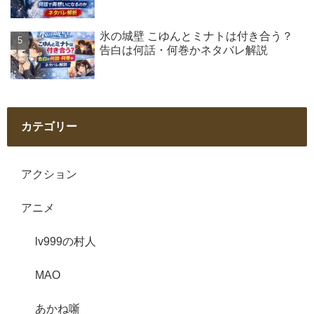
氷の城壁 こゆんとミナトは付き合う？
告白は何話・何巻かネタバレ解説
カテゴリー
アクション
アニメ
lv999の村人
MAO
あかね噺