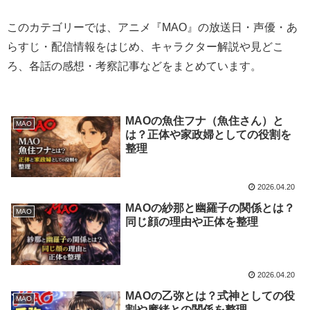
このカテゴリーでは、アニメ『MAO』の放送日・声優・あ
らすじ・配信情報をはじめ、キャラクター解説や見どこ
ろ、各話の感想・考察記事などをまとめています。
MAOの魚住フナ（魚住さん）と
MAO
は？正体や家政婦としての役割を
整理
2026.04.20
MAOの紗那と幽羅子の関係とは？
MAO
同じ顔の理由や正体を整理
2026.04.20
MAOの乙弥とは？式神としての役
MAO
割や摩緒との関係を整理