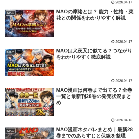
2026.04.17
MAOの摩緒とは？ 能力・性格・菜
MAO
花との関係をわかりやすく解説
2026.04.17
MAOは犬夜叉に似てる？つながり
MAO
をわかりやすく徹底解説
2026.04.17
MAO漫画は何巻まで出てる？全巻
MAO
一覧と最新刊28巻の発売状況まと
め
2026.04.16
MAO漫画ネタバレまとめ｜最新28
MAO
巻までのあらすじと伏線を整理