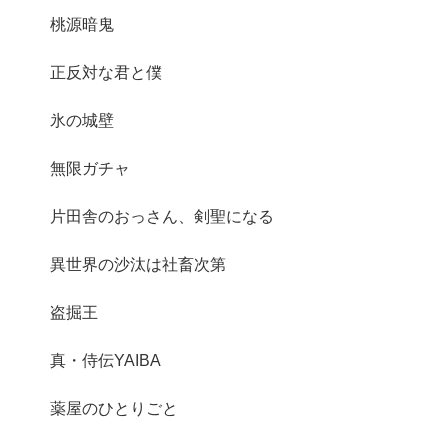
桃源暗鬼
正反対な君と僕
氷の城壁
無限ガチャ
片田舎のおっさん、剣聖になる
異世界の沙汰は社畜次第
盗掘王
真・侍伝YAIBA
薬屋のひとりごと