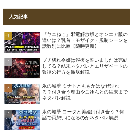
人気記事
『ヤニねこ』邪竜解放版とオンエア版の
違いは？乳首・モザイク・規制シーンを
話数別に比較【随時更新】
ブチ切れ令嬢は報復を誓いましたは完結
してる？結末ネタバレとエリザベートの
報復の行方を徹底解説
氷の城壁 ミナトとももかはなぜ別れ
る？付き合う理由やこゆんとの結末まで
ネタバレ解説
氷の城壁 ヨータと美姫は付き合う？何
話で両想いになるのかネタバレ解説