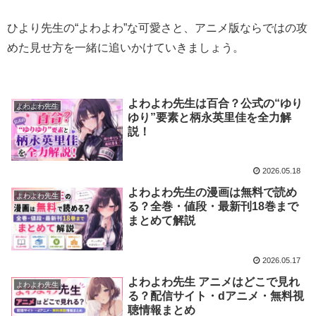
ひより先生の“よわよわ”な可愛さと、アニメ版ならではの攻
めた見せ方を一緒に追いかけていきましょう。
よわよわ先生は百合？公式の“ゆり
よわよわ先生
ゆり”要素と柄永英里佳を全力解
説！
2026.05.18
よわよわ先生の漫画は無料で読め
よわよわ先生
る？全巻・値段・最新刊18巻まで
まとめて解説
2026.05.17
よわよわ先生 アニメはどこで見れ
よわよわ先生
る？配信サイト・dアニメ・無料視
聴情報まとめ