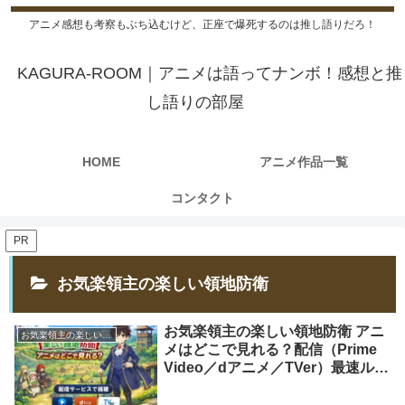
アニメ感想も考察もぶち込むけど、正座で爆死するのは推し語りだろ！
KAGURA-ROOM｜アニメは語ってナンボ！感想と推
し語りの部屋
HOME
アニメ作品一覧
コンタクト
PR
お気楽領主の楽しい領地防衛
お気楽領主の楽しい領地防衛 アニ
お気楽領主の楽しい領地防衛
メはどこで見れる？配信（Prime
Video／dアニメ／TVer）最速ルー
トだけ