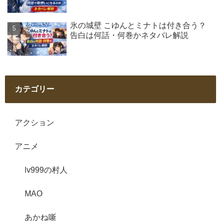
氷の城壁 こゆんとミナトは付き合う？
告白は何話・何巻かネタバレ解説
カテゴリー
アクション
アニメ
lv999の村人
MAO
あかね噺