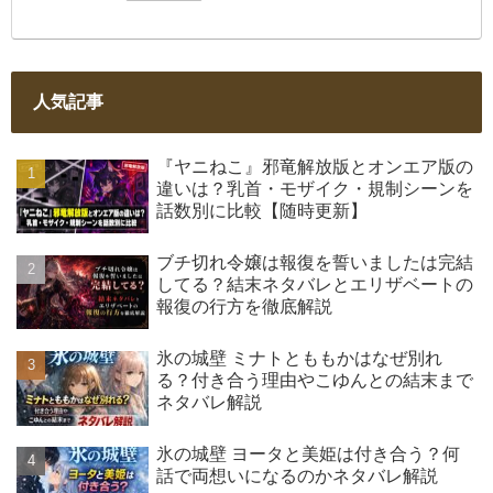
人気記事
『ヤニねこ』邪竜解放版とオンエア版の
違いは？乳首・モザイク・規制シーンを
話数別に比較【随時更新】
ブチ切れ令嬢は報復を誓いましたは完結
してる？結末ネタバレとエリザベートの
報復の行方を徹底解説
氷の城壁 ミナトとももかはなぜ別れ
る？付き合う理由やこゆんとの結末まで
ネタバレ解説
氷の城壁 ヨータと美姫は付き合う？何
話で両想いになるのかネタバレ解説