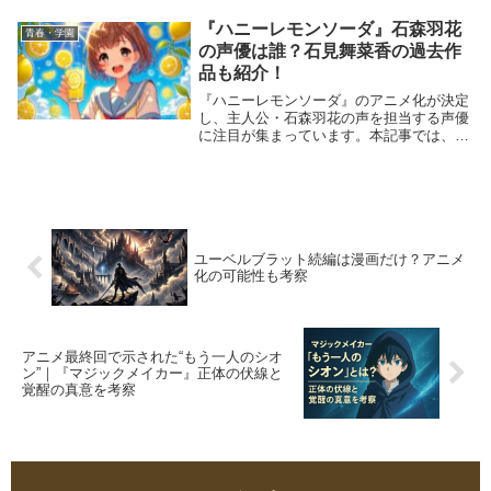
『ハニーレモンソーダ』石森羽花
青春・学園
の声優は誰？石見舞菜香の過去作
品も紹介！
『ハニーレモンソーダ』のアニメ化が決定
し、主人公・石森羽花の声を担当する声優
に注目が集まっています。本記事では、石
森羽花役の声優・石見舞菜香さんについて
詳しく解説し、彼女の過去の出演作品も表
形式で紹介します。石見さんの魅力を知る
ことで、アニ...
ユーベルブラット続編は漫画だけ？アニメ
化の可能性も考察
アニメ最終回で示された“もう一人のシオ
ン”｜『マジックメイカー』正体の伏線と
覚醒の真意を考察