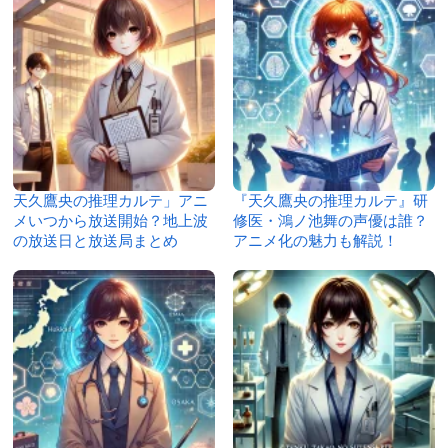
天久鷹央の推理カルテ」アニ
『天久鷹央の推理カルテ』研
メいつから放送開始？地上波
修医・鴻ノ池舞の声優は誰？
の放送日と放送局まとめ
アニメ化の魅力も解説！