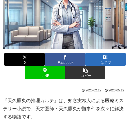
X
Facebook
はてブ
LINE
コピー
2025.02.12
2026.05.12
『天久鷹央の推理カルテ』は、知念実希人による医療ミス
テリー小説で、天才医師・天久鷹央が難事件を次々に解決
する物語です。