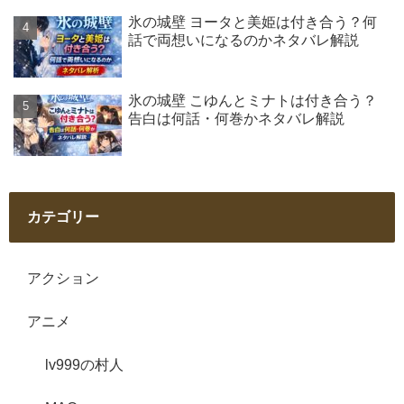
氷の城壁 ヨータと美姫は付き合う？何
話で両想いになるのかネタバレ解説
氷の城壁 こゆんとミナトは付き合う？
告白は何話・何巻かネタバレ解説
カテゴリー
アクション
アニメ
lv999の村人