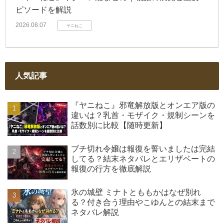
ピソードを解説
2026.08.07
ヤニねこ
人気記事
『ヤニねこ』邪竜解放版とオンエア版の
違いは？乳首・モザイク・規制シーンを
話数別に比較【随時更新】
ブチ切れ令嬢は報復を誓いましたは完結
してる？結末ネタバレとエリザベートの
報復の行方を徹底解説
氷の城壁 ミナトとももかはなぜ別れ
る？付き合う理由やこゆんとの結末まで
ネタバレ解説