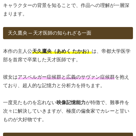
キャラクターの背景を知ることで、作品への理解が一層深
まります。
天久鷹央 ─ 天才医師の知られざる一面
本作の主人公
天久鷹央（あめく たかお）
は、帝都大学医学
部を首席で卒業した天才医師です。
彼女は
アスペルガー症候群と広義のサヴァン症候群
を抱え
ており、超人的な記憶力と分析力を持ちます。
一度見たものを忘れない
映像記憶能力
が特徴で、難事件を
次々に解決していきますが、極度の偏食家でカレーと甘い
ものが大好物です。