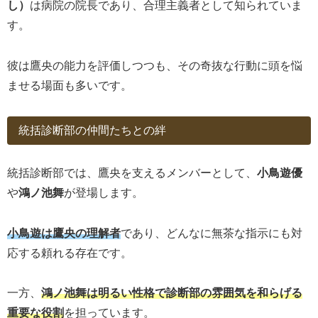
し）
は病院の院長であり、合理主義者として知られていま
す。
彼は鷹央の能力を評価しつつも、その奇抜な行動に頭を悩
ませる場面も多いです。
統括診断部の仲間たちとの絆
統括診断部では、鷹央を支えるメンバーとして、
小鳥遊優
や
鴻ノ池舞
が登場します。
小鳥遊は鷹央の理解者
であり、どんなに無茶な指示にも対
応する頼れる存在です。
一方、
鴻ノ池舞は明るい性格で診断部の雰囲気を和らげる
重要な役割
を担っています。