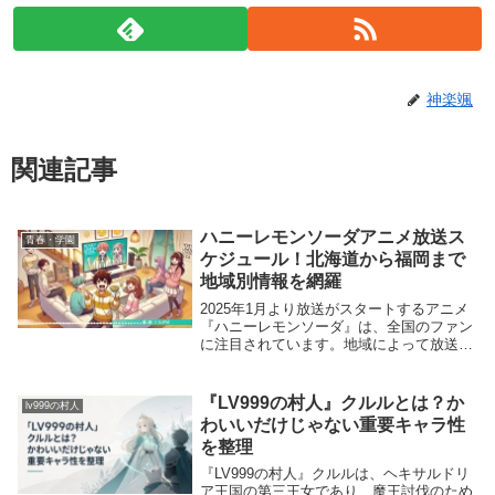
神楽颯
関連記事
ハニーレモンソーダアニメ放送ス
青春・学園
ケジュール！北海道から福岡まで
地域別情報を網羅
2025年1月より放送がスタートするアニメ
『ハニーレモンソーダ』は、全国のファン
に注目されています。地域によって放送時
間が異なるため、どの地域でどのように視
聴できるかを事前に確認することが重要で
す。本記事では、北海道、宮城、広島、新
『LV999の村人』クルルとは？か
lv999の村人
潟、長野...
わいいだけじゃない重要キャラ性
を整理
『LV999の村人』クルルは、ヘキサルドリ
ア王国の第三王女であり、魔王討伐のため