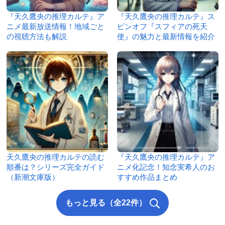
『天久鷹央の推理カルテ』ア
『天久鷹央の推理カルテ』ス
ニメ最新放送情報！地域ごと
ピンオフ『スフィアの死天
の視聴方法も解説
使』の魅力と最新情報を紹介
天久鷹央の推理カルテの読む
『天久鷹央の推理カルテ』ア
順番は？シリーズ完全ガイド
ニメ化記念！知念実希人のお
（新潮文庫版）
すすめ作品まとめ
もっと見る（全22件）