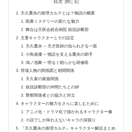
目次
天久鷹央の推理カルテとは？物語の概要
医療ミステリーの新たな魅力
舞台は天医会総合病院 統括診断部
主要キャラクターとその設定
天久鷹央 ─ 天才医師の知られざる一面
小鳥遊優 ─ 物語を支える鷹央の助手
鴻ノ池舞 ─ 明るく朗らかな研修医
登場人物の関係図と相関関係
天久家の家族関係
統括診断部の仲間たちとの絆
警察関係者との協力と対立
キャラクターの魅力をさらに楽しむために
アニメ化・ドラマ化で描かれるキャラクター像
小説でしか味わえないキャラの深掘り
『天久鷹央の推理カルテ』キャラクター解説まとめ