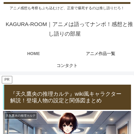
アニメ感想も考察もぶち込むけど、正座で爆死するのは推し語りだろ！
KAGURA-ROOM｜アニメは語ってナンボ！感想と推
し語りの部屋
HOME
アニメ作品一覧
コンタクト
PR
『天久鷹央の推理カルテ』wiki風キャラクター
解説！登場人物の設定と関係図まとめ
天久鷹央の推理カルテ