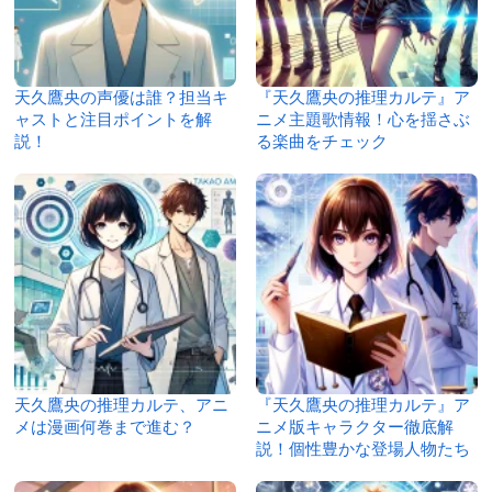
天久鷹央の声優は誰？担当キ
『天久鷹央の推理カルテ』ア
ャストと注目ポイントを解
ニメ主題歌情報！心を揺さぶ
説！
る楽曲をチェック
天久鷹央の推理カルテ、アニ
『天久鷹央の推理カルテ』ア
メは漫画何巻まで進む？
ニメ版キャラクター徹底解
説！個性豊かな登場人物たち