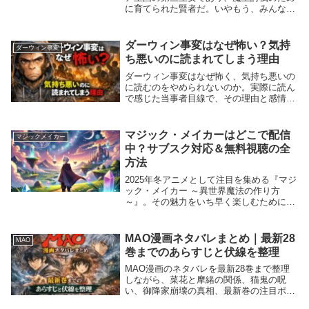
に育てられた賢者だ。いやもう、みんな。
『LV999の村人』クルルって、最初は「王
女で賢者のかわいいキャラでしょ？」くら
いに見えるかもしれない。でもな、この子
ダーウィン事変はなぜ怖い？気持
ダーウィン事変
をそ...
ち悪いのに読まれてしまう理由
ダーウィン事変はなぜ怖く、気持ち悪いの
に読むのをやめられないのか。実際に読ん
で感じた当事者目線で、その理由と感情の
正体を解説。評価が割れる理由にも踏み込
む。
マジック・メイカーはどこで配信
マジックメイカー
中？サブスク対応＆無料視聴の全
方法
2025年冬アニメとして注目を集める『マジ
ック・メイカー ～異世界魔法の作り方
～』。その魅力をいち早く楽しむために、
「どこで配信されているの？」「サブスク
で見られる？」「無料視聴できる方法
は？」と気になる方も多いはず。本記事で
MAO漫画ネタバレまとめ｜最新28
MAO
は、『マジック...
巻までのあらすじと伏線を整理
MAO漫画のネタバレを最新28巻まで整理
しながら、菜花と摩緒の関係、猫鬼の呪
い、御降家崩壊の真相、最新巻の注目ポイ
ントまでわかりやすく解説します。