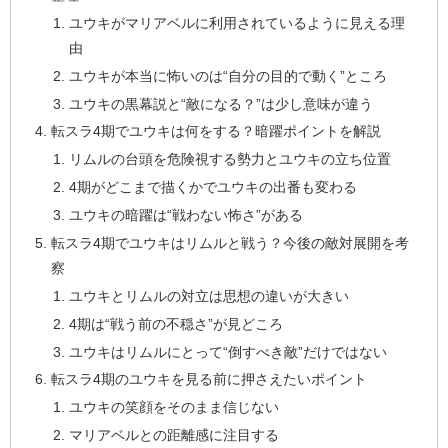
ユウキがマリアベルに利用されているように見える理
由
ユウキが本当に怖いのは“自分の目的で動く”ところ
ユウキの黒幕説と“敵になる？”は少し意味が違う
転スラ4期でユウキは何をする？暗躍ポイントを解説
リムルの台頭を危険視する勢力とユウキの立ち位置
4期がどこまで描くかでユウキの出番も変わる
ユウキの暗躍は“戦わない怖さ”がある
転スラ4期でユウキはリムルと戦う？今後の敵対展開を考
察
ユウキとリムルの対立は思想の違いが大きい
4期は“戦う前の不穏さ”が見どころ
ユウキはリムルにとって“倒すべき敵”だけではない
転スラ4期のユウキを見る前に押さえたいポイント
ユウキの笑顔をそのまま信じない
マリアベルとの距離感に注目する