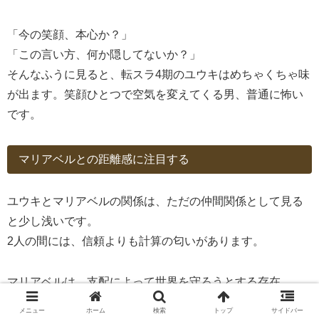
「今の笑顔、本心か？」
「この言い方、何か隠してないか？」
そんなふうに見ると、転スラ4期のユウキはめちゃくちゃ味
が出ます。笑顔ひとつで空気を変えてくる男、普通に怖い
です。
マリアベルとの距離感に注目する
ユウキとマリアベルの関係は、ただの仲間関係として見る
と少し浅いです。
2人の間には、信頼よりも計算の匂いがあります。
マリアベルは、支配によって世界を守ろうとする存在。
一方でユウキは、その支配構造すら利用して別の目的へ進
メニュー
ホーム
検索
トップ
サイドバー