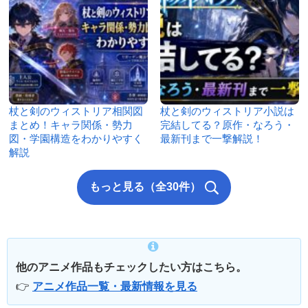
杖と剣のウィストリア相関図
杖と剣のウィストリア小説は
まとめ！キャラ関係・勢力
完結してる？原作・なろう・
図・学園構造をわかりやすく
最新刊まで一撃解説！
解説
もっと見る（全30件）
他のアニメ作品もチェックしたい方はこちら。
👉
アニメ作品一覧・最新情報を見る