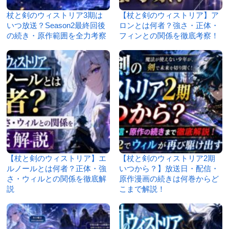
杖と剣のウィストリア3期は
【杖と剣のウィストリア】ア
いつ放送？Season2最終回後
ロンとは何者？強さ・正体・
の続き・原作範囲を全力考察
フィンとの関係を徹底考察！
【杖と剣のウィストリア】エ
【杖と剣のウィストリア2期
ルノールとは何者？正体・強
いつから？】放送日・配信・
さ・ウィルとの関係を徹底解
原作漫画の続きは何巻からど
説
こまで解説！