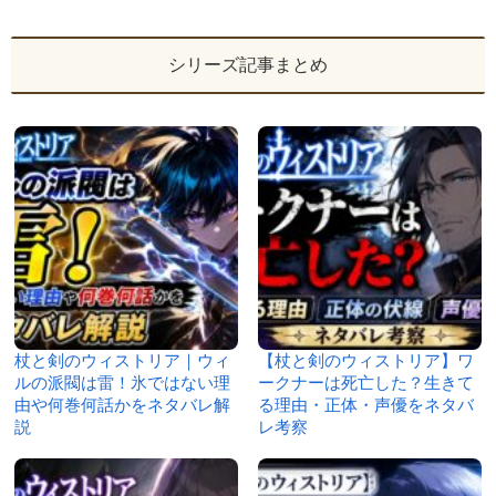
シリーズ記事まとめ
杖と剣のウィストリア｜ウィ
【杖と剣のウィストリア】ワ
ルの派閥は雷！氷ではない理
ークナーは死亡した？生きて
由や何巻何話かをネタバレ解
る理由・正体・声優をネタバ
説
レ考察