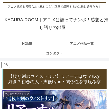
アニメ感想も考察もぶち込むけど、正座で爆死するのは推し語りだろ！
KAGURA-ROOM｜アニメは語ってナンボ！感想と推
し語りの部屋
HOME
アニメ作品一覧
コンタクト
PR
【杖と剣のウィストリア】リアーナはウィルが
好き？初恋の人・声優Lynn・関係性を徹底考察
杖と剣のウィストリア