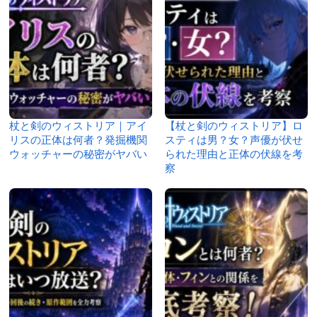
杖と剣のウィストリア｜アイ
【杖と剣のウィストリア】ロ
リスの正体は何者？発掘機関
スティは男？女？声優が伏せ
ウォッチャーの秘密がヤバい
られた理由と正体の伏線を考
察