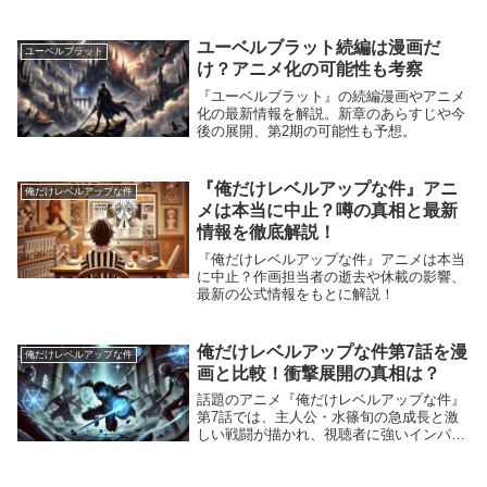
トでは、2026年7月1日時点で『対ありでし
た。 ～お嬢さまは格闘ゲームなんてしな
い～』と...
ユーベルブラット続編は漫画だ
ユーベルブラット
け？アニメ化の可能性も考察
『ユーベルブラット』の続編漫画やアニメ
化の最新情報を解説。新章のあらすじや今
後の展開、第2期の可能性も予想。
『俺だけレベルアップな件』アニ
俺だけレベルアップな件
メは本当に中止？噂の真相と最新
情報を徹底解説！
『俺だけレベルアップな件』アニメは本当
に中止？作画担当者の逝去や休載の影響、
最新の公式情報をもとに解説！
俺だけレベルアップな件第7話を漫
俺だけレベルアップな件
画と比較！衝撃展開の真相は？
話題のアニメ『俺だけレベルアップな件』
第7話では、主人公・水篠旬の急成長と激
しい戦闘が描かれ、視聴者に強いインパク
トを与えました。このエピソードが原作漫
画のどのシーンに該当するのか、気になる
方も多いのではないでしょうか。本記事で