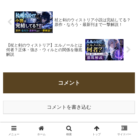
は、第7話の...
杖と剣のウィストリア小説は完結してる？
原作・なろう・最新刊まで一撃解説！
【杖と剣のウィストリア】エルノールとは
何者？正体・強さ・ウィルとの関係を徹底
解説
コメント
コメントを書き込む
ホーム
アニメ
杖と剣のウィストリア
メニュー
ホーム
検索
トップ
サイドバー