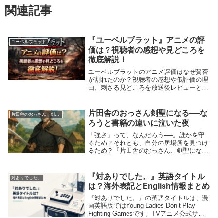
関連記事
『ユーベルブラット』アニメの評
ユーベルブラット
価は？視聴者の感想や見どころを
徹底解説！
ユーベルブラットのアニメ評価はなぜ賛否
が割れたのか？視聴者の感想や低評価の理
由、刺さる見どころを放送後レビューと
SNS批評から徹底解説。
片田舎のおっさん剣聖になる──な
片田舎のおっさん、剣聖になる
ろうと書籍の違いに泣いた夜
「強さ」って、なんだろう──。誰かを守
るため？それとも、自分の居場所を見つけ
るため？『片田舎のおっさん、剣聖にな
る』は、ただの成り上がりファンタジーじ
ゃない。かつて“何者でもなかった”人間
が、弟子たちの成長と向き合いながら、自
『対ありでした。』英語タイトル
対ありでした。
分自身を取り戻...
は？海外表記とEnglish情報まとめ
『対ありでした。』の英語タイトルは、漫
画英語版ではYoung Ladies Don’t Play
Fighting Gamesです。TVアニメ公式サイ