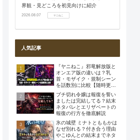
界観・見どころを初見向けに紹介
2026.08.07
ヤニねこ
人気記事
『ヤニねこ』邪竜解放版と
オンエア版の違いは？乳
首・モザイク・規制シーン
を話数別に比較【随時更
新】
ブチ切れ令嬢は報復を誓い
ましたは完結してる？結末
ネタバレとエリザベートの
報復の行方を徹底解説
氷の城壁 ミナトとももかは
なぜ別れる？付き合う理由
やこゆんとの結末までネタ