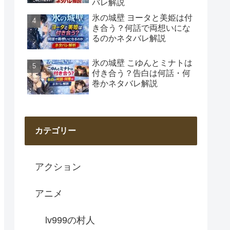
バレ解説
氷の城壁 ヨータと美姫は付
き合う？何話で両想いにな
るのかネタバレ解説
氷の城壁 こゆんとミナトは
付き合う？告白は何話・何
巻かネタバレ解説
カテゴリー
アクション
アニメ
lv999の村人