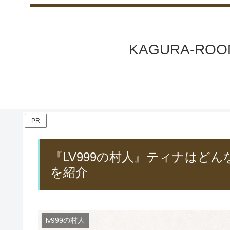
KAGURA-
PR
『LV999の村人』ティナはど
を紹介
lv999の村人