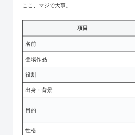
ここ、マジで大事。
項目
名前
登場作品
役割
出身・背景
目的
性格