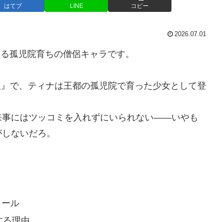
はてブ
LINE
コピー
2026.07.01
じる孤児院育ちの僧侶キャラです。
の村人』で、ティナは王都の孤児院で育った少女として登
来事にはツッコミを入れずにいられない――いやも
がしないだろ。
ィール
する理由