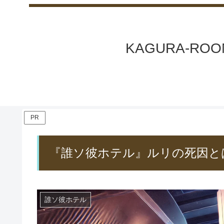
KAGURA-
PR
『誰ソ彼ホテル』ルリの死因と
誰ソ彼ホテル