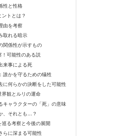
係性と性格
ヒントとは？
理由を考察
み取れる暗示
の関係性が示すもの
察！可能性のある説
出来事による死
：誰かを守るための犠牲
去に何らかの決断をした可能性
世界観とルリの運命
るキャラクターの「死」の意味
か、それとも…？
を巡る考察と今後の展開
さらに深まる可能性