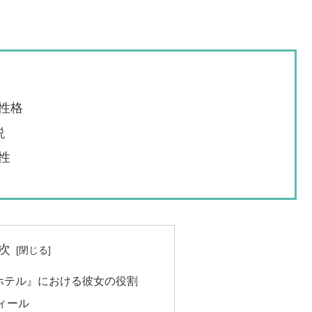
性格
説
性
次
ホテル』における彼女の役割
ィール