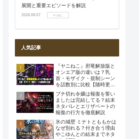
展開と重要エピソードを解説
2026.08.07
ヤニねこ
人気記事
『ヤニねこ』邪竜解放版と
オンエア版の違いは？乳
首・モザイク・規制シーン
を話数別に比較【随時更
新】
ブチ切れ令嬢は報復を誓い
ましたは完結してる？結末
ネタバレとエリザベートの
報復の行方を徹底解説
氷の城壁 ミナトとももかは
なぜ別れる？付き合う理由
やこゆんとの結末までネタ