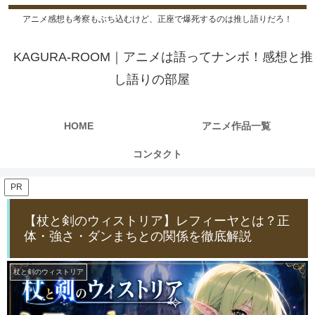
アニメ感想も考察もぶち込むけど、正座で爆死するのは推し語りだろ！
KAGURA-ROOM｜アニメは語ってナンボ！感想と推
し語りの部屋
HOME
アニメ作品一覧
コンタクト
PR
【杖と剣のウィストリア】レフィーヤとは？正
体・強さ・ダンまちとの関係を徹底解説
杖と剣のウィストリア