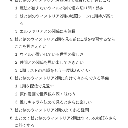
杖と剣のウィストリアSeason2で注目したい見どころ
魔法が使えないウィルが剣で道を切り開く熱さ
杖と剣のウィストリア2期の戦闘シーンに期待が高ま
る
エルファリアとの関係にも注目
杖と剣のウィストリア2期を見る前に1期を復習するなら
ここを押さえたい
ウィルが置かれている世界の厳しさ
仲間との関係を思い出しておきたい
1期ラストの余韻をもう一度味わいたい
杖と剣のウィストリア2期に向けて今からできる準備
1期を配信で見返す
原作漫画で世界観を深く味わう
推しキャラを決めて見るとさらに楽しい
杖と剣のウィストリア2期のよくある疑問
まとめ：杖と剣のウィストリア2期はウィルの物語をさら
に熱くする