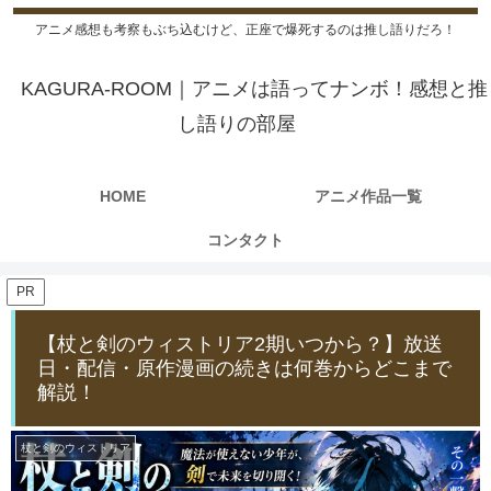
アニメ感想も考察もぶち込むけど、正座で爆死するのは推し語りだろ！
KAGURA-ROOM｜アニメは語ってナンボ！感想と推
し語りの部屋
HOME
アニメ作品一覧
コンタクト
PR
【杖と剣のウィストリア2期いつから？】放送
日・配信・原作漫画の続きは何巻からどこまで
解説！
杖と剣のウィストリア