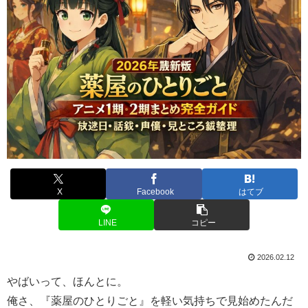
X
Facebook
はてブ
LINE
コピー
2026.02.12
やばいって、ほんとに。
俺さ、『薬屋のひとりごと』を軽い気持ちで見始めたんだ