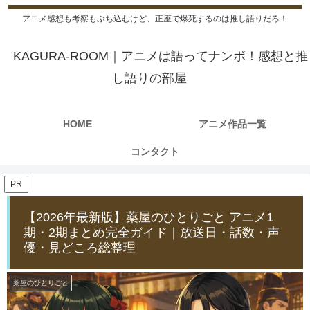
アニメ感想も考察もぶち込むけど、正座で爆死するのは推し語りだろ！
KAGURA-ROOM｜アニメは語ってナンボ！感想と推
し語りの部屋
HOME
アニメ作品一覧
コンタクト
PR
【2026年最新版】薬屋のひとりごと アニメ1
期・2期まとめ完全ガイド｜放送日・話数・声
優・見どころ総整理
薬屋のひとりごと