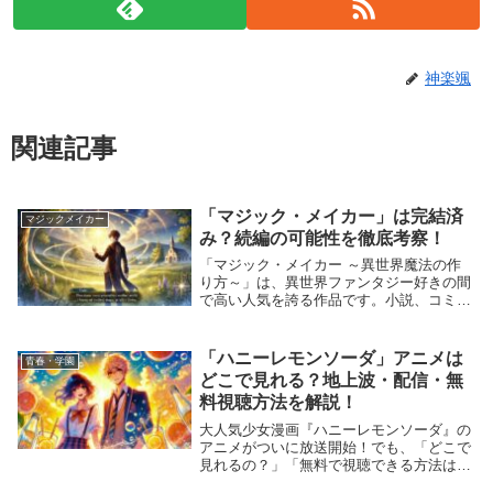
神楽颯
関連記事
「マジック・メイカー」は完結済
マジックメイカー
み？続編の可能性を徹底考察！
「マジック・メイカー ～異世界魔法の作
り方～」は、異世界ファンタジー好きの間
で高い人気を誇る作品です。小説、コミカ
ライズ、アニメ化と幅広いメディア展開を
見せていますが、原作は完結しているので
しょうか？また、続編や新たなエピソード
「ハニーレモンソーダ」アニメは
青春・学園
が登場する可...
どこで見れる？地上波・配信・無
料視聴方法を解説！
大人気少女漫画『ハニーレモンソーダ』の
アニメがついに放送開始！でも、「どこで
見れるの？」「無料で視聴できる方法はあ
る？」と気になっている方も多いのではな