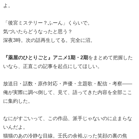
よ。
「後宮ミステリー？ふーん」くらいで。
気づいたらどうなったと思う？
深夜3時。次の話再生してる。完全に沼。
『薬屋のひとりごと』アニメ1期・2期
をまとめて把握した
いなら、正直この記事を起点にしてほしい。
放送日・話数・原作対応・声優・主題歌・配信・考察――
俺が実際に調べ倒して、見て、語ってきた内容を全部ここ
に集約した。
なにがすごいって、この作品、派手じゃないのに止まらな
いんだよ。
猫猫のあの冷静な目線。壬氏の余裕ぶった笑顔の裏の焦