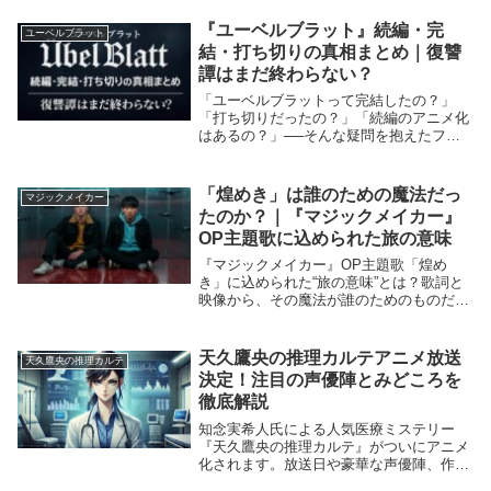
いでしょうか？本記事では、『ハニーレモ
ンソーダ』のアニメが地上波で放送される
『ユーベルブラット』続編・完
ユーベルブラット
かどうか、配...
結・打ち切りの真相まとめ｜復讐
譚はまだ終わらない？
「ユーベルブラットって完結したの？」
「打ち切りだったの？」「続編のアニメ化
はあるの？」──そんな疑問を抱えたファ
ンも多いはず。原作は終了しているけれ
ど、続きはあるの？とモヤモヤしていませ
んか？この記事では、原作漫画の完結・打
「煌めき」は誰のための魔法だっ
マジックメイカー
ち切り説の真相（...
たのか？｜『マジックメイカー』
OP主題歌に込められた旅の意味
『マジックメイカー』OP主題歌「煌め
き」に込められた“旅の意味”とは？歌詞と
映像から、その魔法が誰のためのものだっ
たのかを丁寧に読み解きます。
天久鷹央の推理カルテアニメ放送
天久鷹央の推理カルテ
決定！注目の声優陣とみどころを
徹底解説
知念実希人氏による人気医療ミステリー
『天久鷹央の推理カルテ』がついにアニメ
化されます。放送日や豪華な声優陣、作品
の見どころなど、ファンが気になる情報を