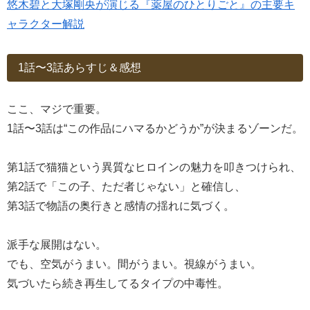
悠木碧と大塚剛央が演じる『薬屋のひとりごと』の主要キ
ャラクター解説
1話〜3話あらすじ＆感想
ここ、マジで重要。
1話〜3話は“この作品にハマるかどうか”が決まるゾーンだ。
第1話で猫猫という異質なヒロインの魅力を叩きつけられ、
第2話で「この子、ただ者じゃない」と確信し、
第3話で物語の奥行きと感情の揺れに気づく。
派手な展開はない。
でも、空気がうまい。間がうまい。視線がうまい。
気づいたら続き再生してるタイプの中毒性。