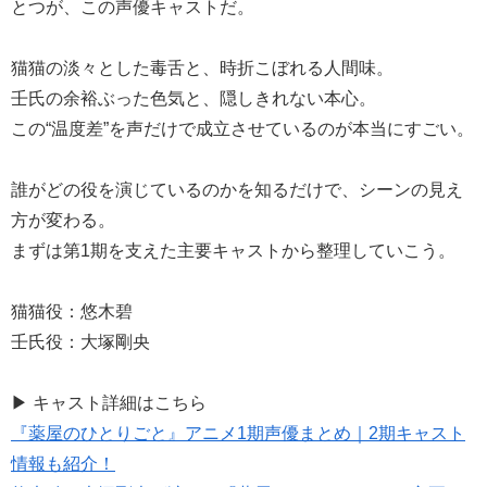
とつが、この声優キャストだ。
猫猫の淡々とした毒舌と、時折こぼれる人間味。
壬氏の余裕ぶった色気と、隠しきれない本心。
この“温度差”を声だけで成立させているのが本当にすごい。
誰がどの役を演じているのかを知るだけで、シーンの見え
方が変わる。
まずは第1期を支えた主要キャストから整理していこう。
猫猫役：悠木碧
壬氏役：大塚剛央
▶ キャスト詳細はこちら
『薬屋のひとりごと』アニメ1期声優まとめ｜2期キャスト
情報も紹介！