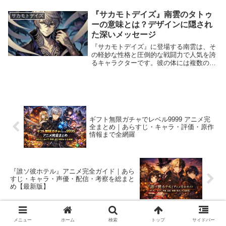
詳しくお伝えします。さらに、原作ファン
も満足できるあらすじや魅力的なポイント
『サカモトデイズ』南雲のタトゥ
サカモトデイズ
を徹底解説！ぜ...
ーの意味とは？デザインに隠され
た深いメッセージ
『サカモトデイズ』に登場する南雲は、そ
の軽妙な性格と圧倒的な戦闘力で人気を誇
るキャラクターです。彼の体には複数のタ
トゥーが刻まれており、それぞれに哲学的
なメッセージや数学的な意味が込められて
います。この記事では、南雲のタトゥーの
デザインが持...
ギフト無限ガチャでレベル9999 アニメ完
全まとめ｜あらすじ・キャラ・評価・原作
情報まで全網羅
『誰ソ彼ホテル』アニメ完全ガイド｜あら
すじ・キャラ・声優・配信・考察を総まと
め【最新版】
メニュー
ホーム
検索
トップ
サイドバー